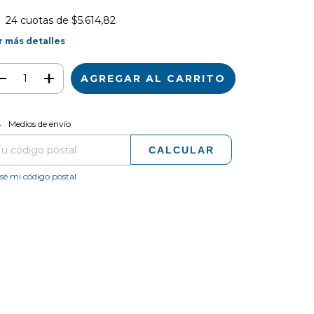
24
cuotas de
$5.614,82
r más detalles
CAMBIAR CP
regas para el CP:
Medios de envío
CALCULAR
sé mi código postal