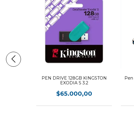
28gb Tipo C
ra Celular
,00
PEN DRIVE 128GB KINGSTON
Pen
EXODIA S 3.2
$65.000,00