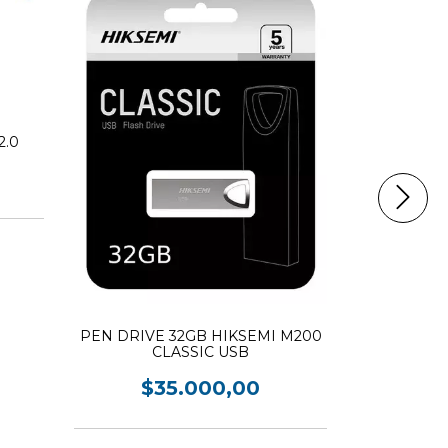
2.0
Pen Drive 
Data Trav
$5
PEN DRIVE 32GB HIKSEMI M200
CLASSIC USB
$35.000,00