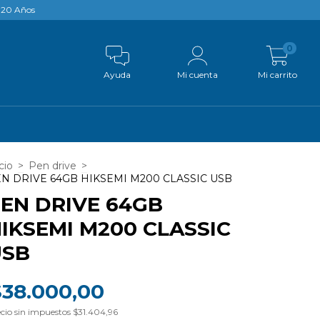
e 20 Años
0
Ayuda
Mi cuenta
Mi carrito
cio
>
Pen drive
>
N DRIVE 64GB HIKSEMI M200 CLASSIC USB
EN DRIVE 64GB
IKSEMI M200 CLASSIC
USB
$38.000,00
cio sin impuestos
$31.404,96