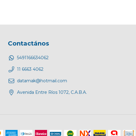
Contactános
5491166634062
11 6663 4062
datamak@hotmail.com
Avenida Entre Ríos 1072, C.A.B.A.