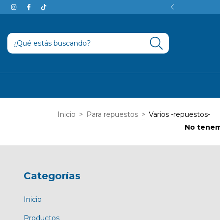
rédito en 3 cuotas sin interés
Inicio
>
Para repuestos
>
Varios -repuestos-
No tenemo
Categorías
Inicio
Productos