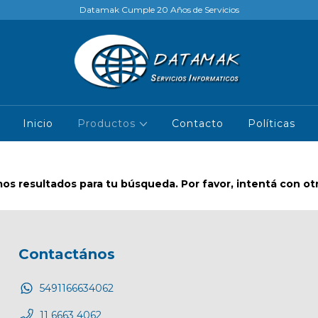
Datamak Cumple 20 Años de Servicios
Inicio
Productos
Contacto
Políticas
s resultados para tu búsqueda. Por favor, intentá con otro
Contactános
5491166634062
11 6663 4062