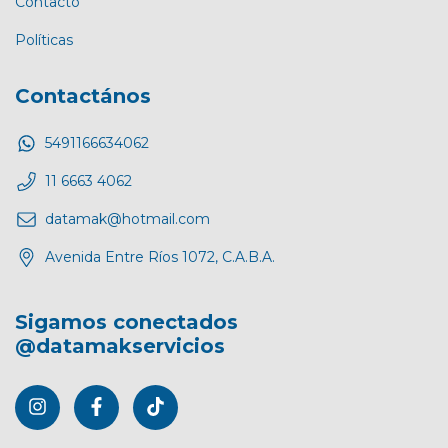
Contacto
Políticas
Contactános
5491166634062
11 6663 4062
datamak@hotmail.com
Avenida Entre Ríos 1072, C.A.B.A.
Sigamos conectados
@datamakservicios