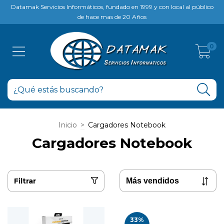
Datamak Servicios Informáticos, fundado en 1999 y con local al público
de hace mas de 20 Años
0
Inicio
>
Cargadores Notebook
Cargadores Notebook
Filtrar
33
%