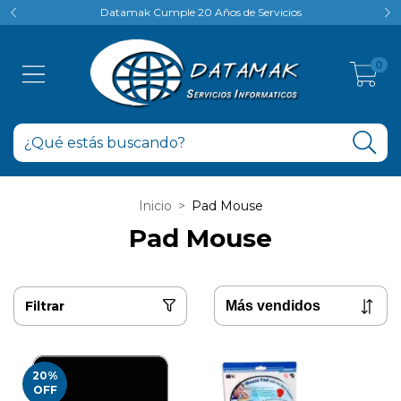
Datamak Cumple 20 Años de Servicios
p
0
Inicio
>
Pad Mouse
Pad Mouse
Filtrar
20
%
OFF