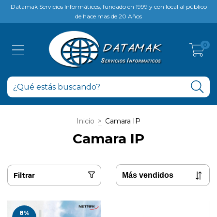
Datamak Servicios Informáticos, fundado en 1999 y con local al público
de hace mas de 20 Años
0
Inicio
>
Camara IP
Camara IP
Filtrar
8
%