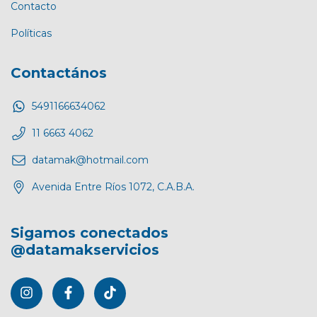
Contacto
Políticas
Contactános
5491166634062
11 6663 4062
datamak@hotmail.com
Avenida Entre Ríos 1072, C.A.B.A.
Sigamos conectados
@datamakservicios