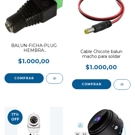
BALUN-FICHA-PLUG
HEMBRA
Cable Chicote balun
ALIMENTACION CON
macho para soldar
BORNERA
$1.000,00
$1.000,00
17
%
OFF