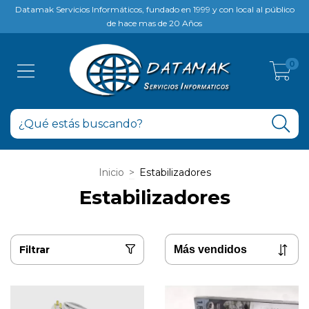
Datamak Servicios Informáticos, fundado en 1999 y con local al público
de hace mas de 20 Años
0
Inicio
>
Estabilizadores
Estabilizadores
Filtrar